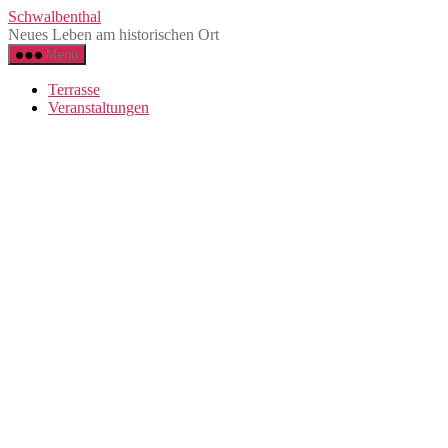
Zum
Schwalbenthal
Inhalt
Neues Leben am historischen Ort
springen
Menü
Terrasse
Veranstaltungen