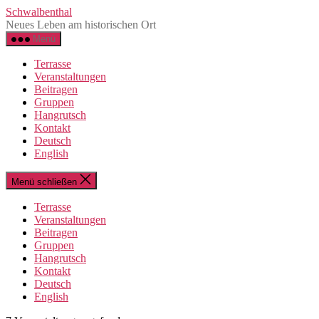
Zum
Schwalbenthal
Inhalt
Neues Leben am historischen Ort
springen
Menü
Terrasse
Veranstaltungen
Beitragen
Gruppen
Hangrutsch
Kontakt
Deutsch
English
Menü schließen
Terrasse
Veranstaltungen
Beitragen
Gruppen
Hangrutsch
Kontakt
Deutsch
English